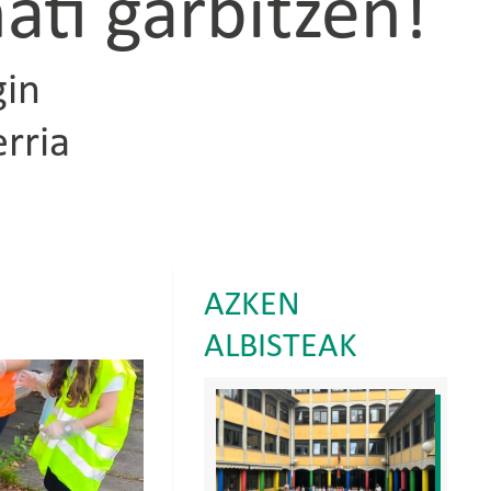
ti garbitzen!
gin
rria
AZKEN
ALBISTEAK
Irudia