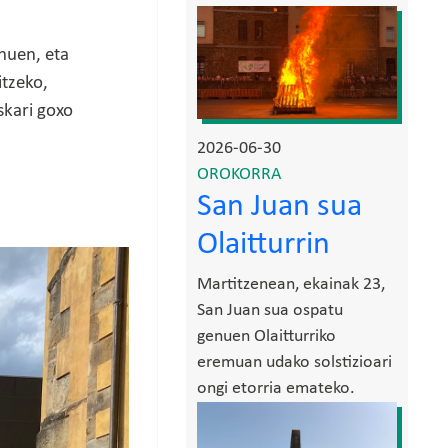
Irudia
nuen, eta
itzeko,
skari goxo
2026-06-30
OROKORRA
San Juan sua
Olaitturrin
Martitzenean, ekainak 23,
San Juan sua ospatu
genuen Olaitturriko
eremuan udako solstizioari
ongi etorria emateko.
Irudia