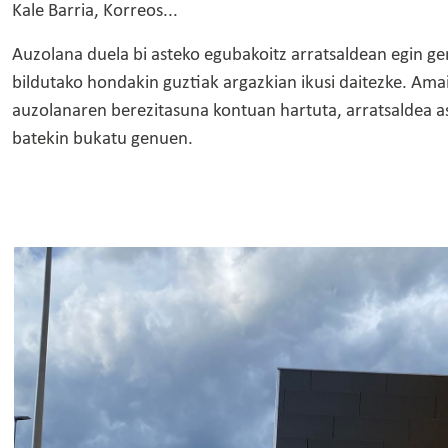
Kale Barria, Korreos...
Auzolana duela bi asteko egubakoitz arratsaldean egin ge
bildutako hondakin guztiak argazkian ikusi daitezke. Ama
auzolanaren berezitasuna kontuan hartuta, arratsaldea a
batekin bukatu genuen.