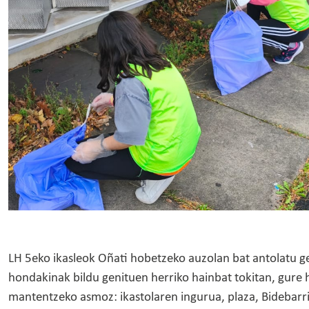
LH 5eko ikasleok Oñati hobetzeko auzolan bat antolatu g
hondakinak bildu genituen herriko hainbat tokitan, gure h
mantentzeko asmoz: ikastolaren ingurua, plaza, Bidebarr