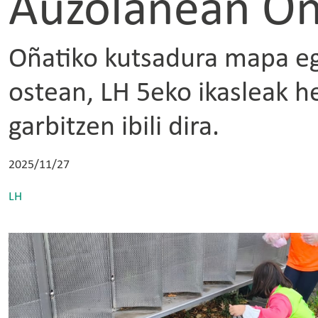
Auzolanean Oña
Oñatiko kutsadura mapa e
ostean, LH 5eko ikasleak he
garbitzen ibili dira.
2025/11/27
LH
Irudia