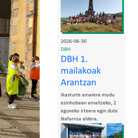
2026-06-30
DBH
DBH 1.
mailakoak
Arantzan
Ikasturte amaiera modu
ezinhobean amaitzeko, 2
eguneko irteera egin dute
Nafarroa aldera.
Irudia