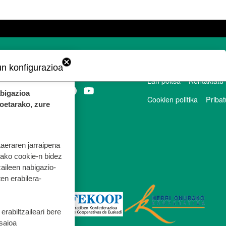
un konfigurazioa
ORRI-OINA
Lan poltsa
Kontaktatu
TESTU-LEGALAK
abigazioa
Cookien politika
Pribat
koetarako, zure
taeraren jarraipena
tako cookie-n bidez
aileen nabigazio-
ten erabilera-
rabiltzaileari bere
 saioa