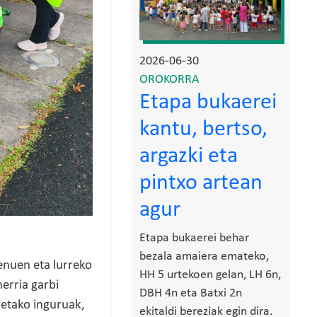
2026-06-30
OROKORRA
Etapa bukaerei
kantu, bertso,
argazki eta
pintxo artean
agur
Etapa bukaerei behar
bezala amaiera emateko,
enuen eta lurreko
HH 5 urtekoen gelan, LH 6n,
erria garbi
DBH 4n eta Batxi 2n
ietako inguruak,
ekitaldi bereziak egin dira.