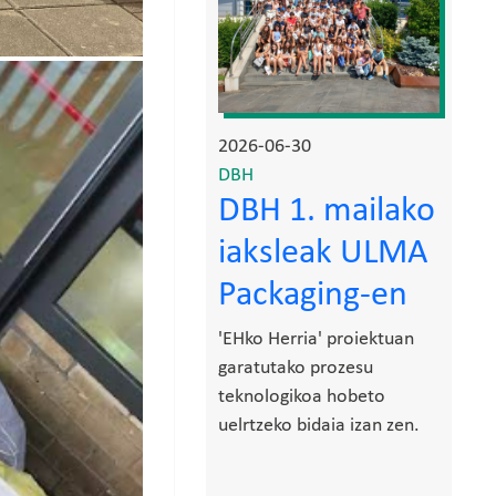
2026-06-30
DBH
DBH 1. mailako
iaksleak ULMA
Packaging-en
'EHko Herria' proiektuan
garatutako prozesu
teknologikoa hobeto
uelrtzeko bidaia izan zen.