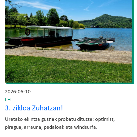
2026-06-10
LH
3. zikloa Zuhatzan!
Uretako ekintza guztiak probatu dituzte: optimist,
piragua, arrauna, pedaloak eta windsurfa.