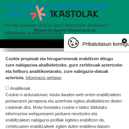
Orio ezagutzen eta ikastolen arteko
zubiak eraikitzen
LH 4ko ikasleek Orioko Herri Ikastolako ikasleekin
Webgune hau Ikastolen Elkarteak garatu du
elkartzeko aukera izan dute.
Pribatutasun konfig
Cookie propioak eta hirugarrenenak erabiltzen ditugu
zure nabigazioa ahalbidetzeko, gure zerbitzuak aztertzeko
eta helburu analitikoetarako, zure nabigazio-datuak
aztertuta.
Informazio gehiago
Irudia
Analitikoak
Cookie-n arduradunari, lotuta dauden web orrien erabiltzaileen
portaeraren jarraipena eta azterketa egitea ahalbidetzen dioten
cookieak dira. Mota honetako cookie-n bidez bildutako
informazioa webgunearen jarduera neurtzeko eta
erabiltzaileen nabigazio-profilak egiteko erabiltzen da,
zerbitzuaren erabiltzaileek egiten duten erabilera-datuen