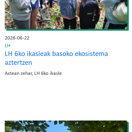
2026-06-22
LH
LH 6ko ikasleak basoko ekosistema
aztertzen
Astean zehar, LH 6ko ikasle
Irudia