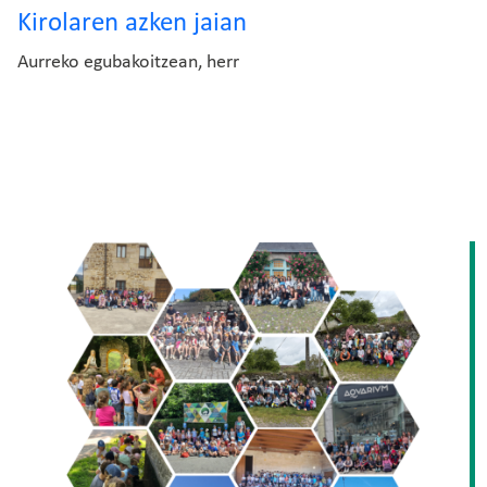
Kirolaren azken jaian
Aurreko egubakoitzean, herr
Irudia