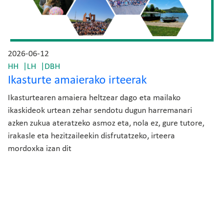
2026-06-12
HH
LH
DBH
Ikasturte amaierako irteerak
Ikasturtearen amaiera heltzear dago eta mailako
ikaskideok urtean zehar sendotu dugun harremanari
azken zukua ateratzeko asmoz eta, nola ez, gure tutore,
irakasle eta hezitzaileekin disfrutatzeko, irteera
mordoxka izan dit