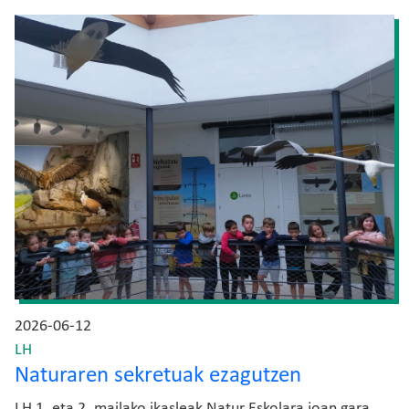
Irudia
2026-06-12
LH
Naturaren sekretuak ezagutzen
LH 1. eta 2. mailako ikasleak Natur Eskolara joan gara,