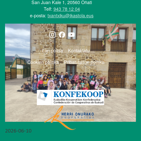
San Juan Kale 1, 20560 Oñati
Telf:
943 78 12 04
e-posta:
txantxiku@ikastola.eus
Irudia
ORRI-OINA
Lan poltsa
Kontaktatu
TESTU-LEGALAK
Cookien politika
Pribatutasun politika
2026-06-10
LH