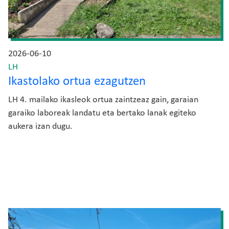
2026-06-10
LH
Ikastolako ortua ezagutzen
LH 4. mailako ikasleok ortua zaintzeaz gain, garaian
garaiko laboreak landatu eta bertako lanak egiteko
aukera izan dugu.
Irudia