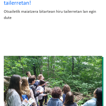
tailerretan!
Otsailetik maiatzera bitartean hiru tailerretan lan egin
dute
Irudia