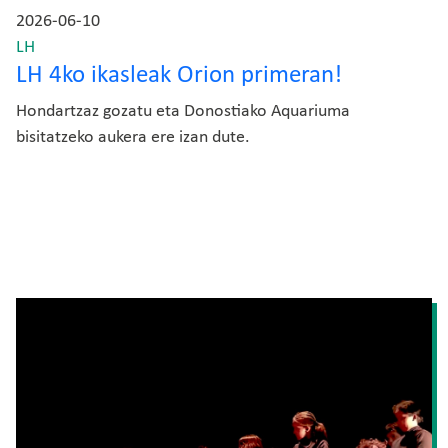
2026-06-10
LH
LH 4ko ikasleak Orion primeran!
Hondartzaz gozatu eta Donostiako Aquariuma
bisitatzeko aukera ere izan dute.
Irudia