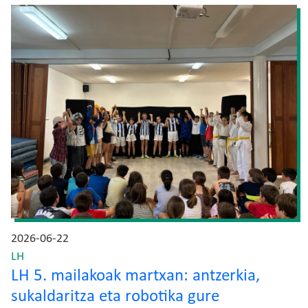
Irudia
2026-06-22
LH
LH 5. mailakoak martxan: antzerkia,
sukaldaritza eta robotika gure