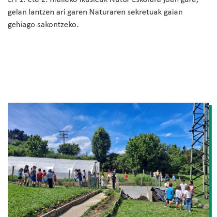
gelan lantzen ari garen Naturaren sekretuak gaian
gehiago sakontzeko.
Irudia