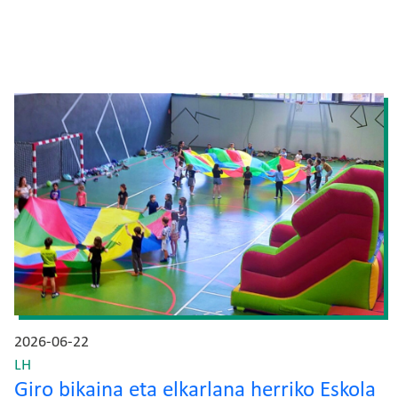
Irudia
2026-06-22
LH
Giro bikaina eta elkarlana herriko Eskola