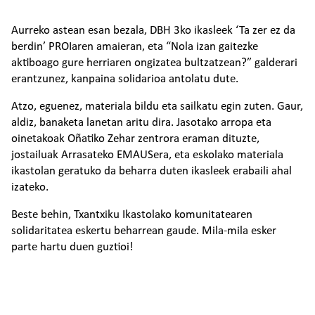
Aurreko astean esan bezala, DBH 3ko ikasleek ‘Ta zer ez da
berdin’ PROIaren amaieran, eta “Nola izan gaitezke
aktiboago gure herriaren ongizatea bultzatzean?” galderari
erantzunez, kanpaina solidarioa antolatu dute.
Atzo, eguenez, materiala bildu eta sailkatu egin zuten. Gaur,
aldiz, banaketa lanetan aritu dira. Jasotako arropa eta
oinetakoak Oñatiko Zehar zentrora eraman dituzte,
jostailuak Arrasateko EMAUSera, eta eskolako materiala
ikastolan geratuko da beharra duten ikasleek erabaili ahal
izateko.
Beste behin, Txantxiku Ikastolako komunitatearen
solidaritatea eskertu beharrean gaude. Mila-mila esker
parte hartu duen guztioi!