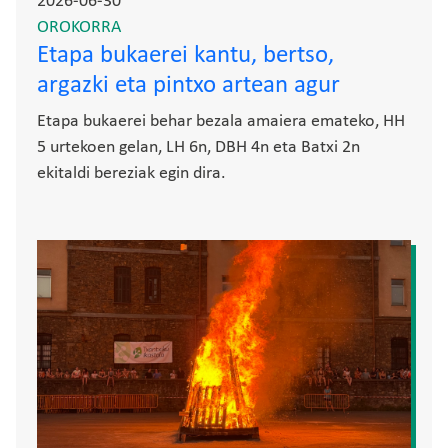
2026-06-30
OROKORRA
Etapa bukaerei kantu, bertso,
argazki eta pintxo artean agur
Etapa bukaerei behar bezala amaiera emateko, HH
5 urtekoen gelan, LH 6n, DBH 4n eta Batxi 2n
ekitaldi bereziak egin dira.
Irudia