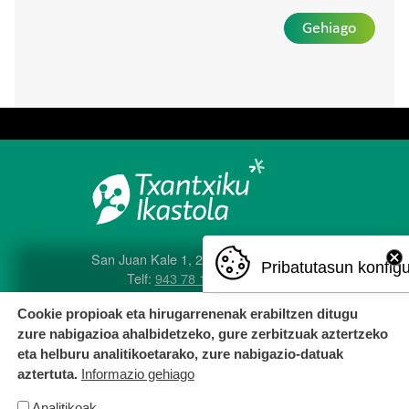
Gehiago
San Juan Kale 1, 20560 Oñati
Pribatutasun konfig
Telf:
943 78 12 04
e-posta:
txantxiku@ikastola.eus
Cookie propioak eta hirugarrenenak erabiltzen ditugu
zure nabigazioa ahalbidetzeko, gure zerbitzuak aztertzeko
eta helburu analitikoetarako, zure nabigazio-datuak
aztertuta.
Informazio gehiago
ORRI-OINA
Lan poltsa
Kontaktatu
Analitikoak