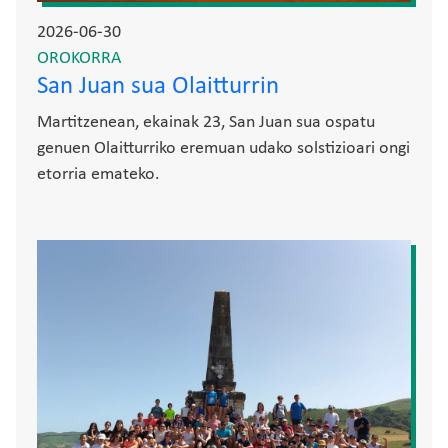
2026-06-30
OROKORRA
San Juan sua Olaitturrin
Martitzenean, ekainak 23, San Juan sua ospatu
genuen Olaitturriko eremuan udako solstizioari ongi
etorria emateko.
Irudia