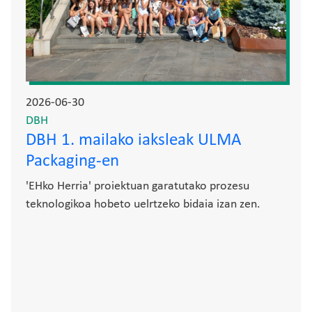
2026-06-30
DBH
DBH 1. mailako iaksleak ULMA
Packaging-en
'EHko Herria' proiektuan garatutako prozesu
teknologikoa hobeto uelrtzeko bidaia izan zen.