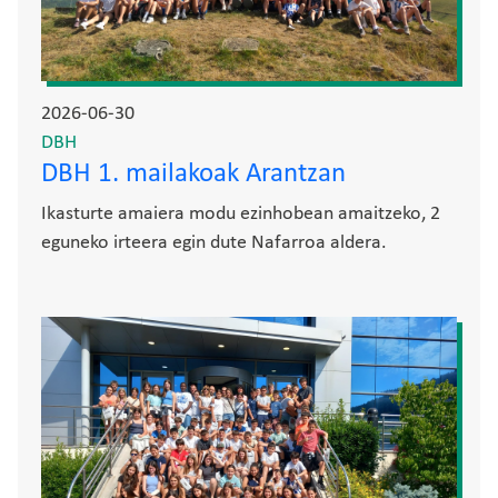
2026-06-30
DBH
DBH 1. mailakoak Arantzan
Ikasturte amaiera modu ezinhobean amaitzeko, 2
eguneko irteera egin dute Nafarroa aldera.
Irudia