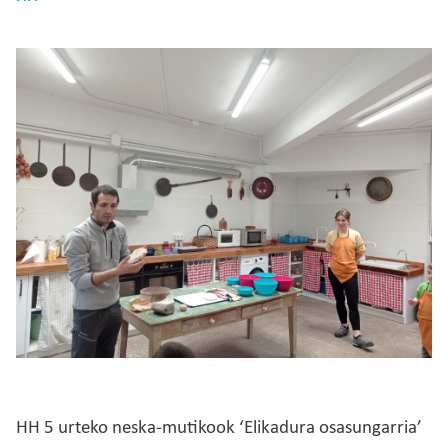
Irudia
HH 5 urteko neska-mutikook ‘Elikadura osasungarria’