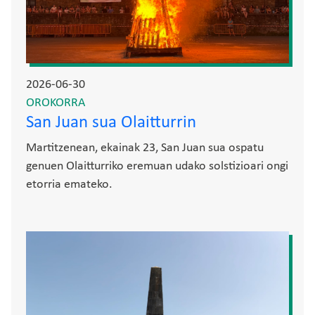
2026-06-30
OROKORRA
San Juan sua Olaitturrin
Martitzenean, ekainak 23, San Juan sua ospatu
genuen Olaitturriko eremuan udako solstizioari ongi
etorria emateko.
Irudia