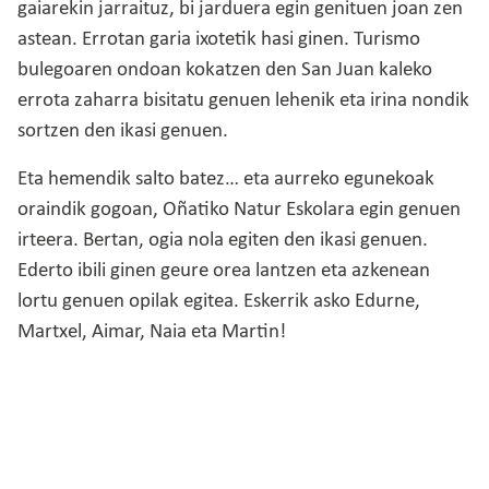
gaiarekin jarraituz, bi jarduera egin genituen joan zen
astean. Errotan garia ixotetik hasi ginen. Turismo
bulegoaren ondoan kokatzen den San Juan kaleko
errota zaharra bisitatu genuen lehenik eta irina nondik
sortzen den ikasi genuen.
Eta hemendik salto batez… eta aurreko egunekoak
oraindik gogoan, Oñatiko Natur Eskolara egin genuen
irteera. Bertan, ogia nola egiten den ikasi genuen.
Ederto ibili ginen geure orea lantzen eta azkenean
lortu genuen opilak egitea. Eskerrik asko Edurne,
Martxel, Aimar, Naia eta Martin!