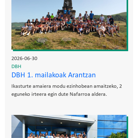
2026-06-30
DBH
DBH 1. mailakoak Arantzan
Ikasturte amaiera modu ezinhobean amaitzeko, 2
eguneko irteera egin dute Nafarroa aldera.
Irudia