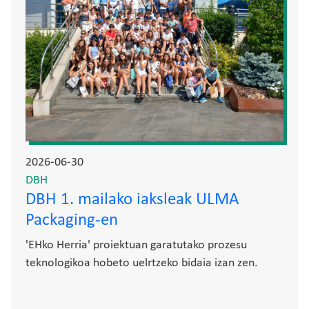
2026-06-30
DBH
DBH 1. mailako iaksleak ULMA
Packaging-en
'EHko Herria' proiektuan garatutako prozesu
teknologikoa hobeto uelrtzeko bidaia izan zen.