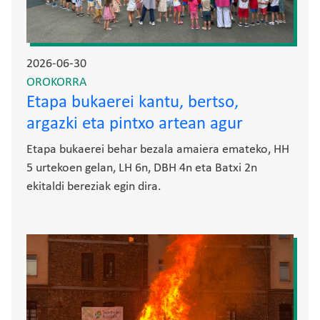
2026-06-30
OROKORRA
Etapa bukaerei kantu, bertso,
argazki eta pintxo artean agur
Etapa bukaerei behar bezala amaiera emateko, HH
5 urtekoen gelan, LH 6n, DBH 4n eta Batxi 2n
ekitaldi bereziak egin dira.
Irudia