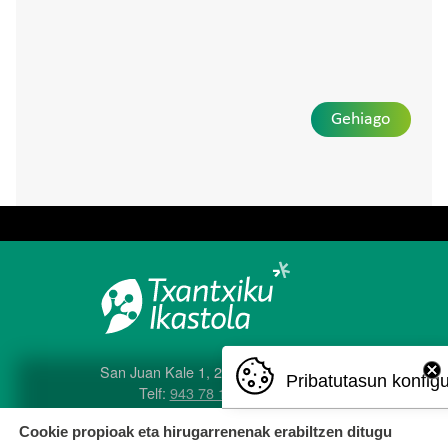
Gehiago
San Juan Kale 1, 20560 Oñati
Pribatutasun konfig
Telf:
943 78 12 04
e-posta:
txantxiku@ikastola.eus
Cookie propioak eta hirugarrenenak erabiltzen ditugu