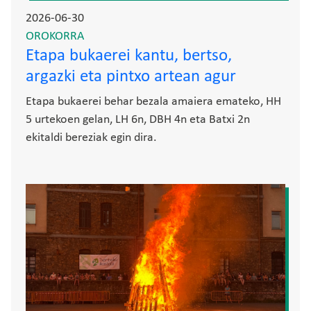
2026-06-30
OROKORRA
Etapa bukaerei kantu, bertso,
argazki eta pintxo artean agur
Etapa bukaerei behar bezala amaiera emateko, HH
5 urtekoen gelan, LH 6n, DBH 4n eta Batxi 2n
ekitaldi bereziak egin dira.
Irudia