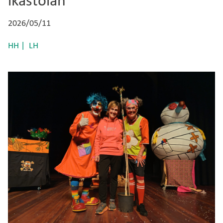
ikastolan
2026/05/11
HH
LH
Irudia