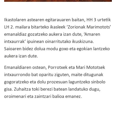
Ikastolaren astearen egitarauaren baitan, HH 3 urtetik
LH 2. mailara bitarteko ikasleek ‘Zorionak Marimotots’
emanaldiaz gozatzeko aukera izan dute, ‘Amaren
intxaurrak’ ipuinean oinarritutako ikuskizuna.
Saioaren bidez dolua modu goxo eta egokian lantzeko
aukera izan dute.
Emanaldiaren ostean, Porrotxek eta Mari Mototsek
intxaurrondo bat oparitu ziguten, maite ditugunak
gogoratzeko eta dolu prozesuan laguntzeko sinbolo
gisa. Zuhaitza toki berezi batean landatuko dugu,
oroimenari eta zaintzari balioa emanez.