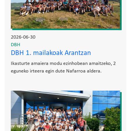
2026-06-30
DBH
DBH 1. mailakoak Arantzan
Ikasturte amaiera modu ezinhobean amaitzeko, 2
eguneko irteera egin dute Nafarroa aldera.
Irudia