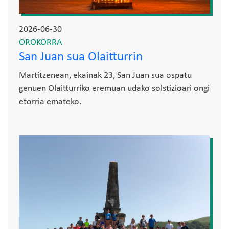
2026-06-30
OROKORRA
San Juan sua Olaitturrin
Martitzenean, ekainak 23, San Juan sua ospatu
genuen Olaitturriko eremuan udako solstizioari ongi
etorria emateko.
Irudia