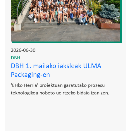
2026-06-30
DBH
DBH 1. mailako iaksleak ULMA
Packaging-en
'EHko Herria' proiektuan garatutako prozesu
teknologikoa hobeto uelrtzeko bidaia izan zen.