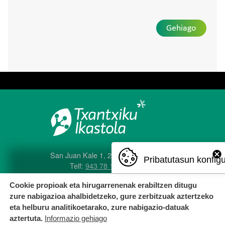
Gehiago
San Juan Kale 1, 20560 Oñati
Pribatutasun konfig
Telf:
943 78 12 04
e-posta:
txantxiku@ikastola.eus
Cookie propioak eta hirugarrenenak erabiltzen ditugu
zure nabigazioa ahalbidetzeko, gure zerbitzuak aztertzeko
eta helburu analitikoetarako, zure nabigazio-datuak
aztertuta.
Informazio gehiago