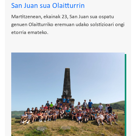
San Juan sua Olaitturrin
Martitzenean, ekainak 23, San Juan sua ospatu
genuen Olaitturriko eremuan udako solstizioari ongi
etorria emateko.
Irudia