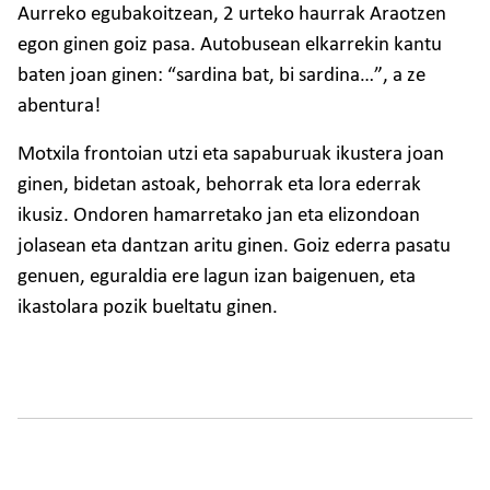
Aurreko egubakoitzean, 2 urteko haurrak Araotzen
egon ginen goiz pasa. Autobusean elkarrekin kantu
baten joan ginen: “sardina bat, bi sardina…”, a ze
abentura!
Motxila frontoian utzi eta sapaburuak ikustera joan
ginen, bidetan astoak, behorrak eta lora ederrak
ikusiz. Ondoren hamarretako jan eta elizondoan
jolasean eta dantzan aritu ginen. Goiz ederra pasatu
genuen, eguraldia ere lagun izan baigenuen, eta
ikastolara pozik bueltatu ginen.