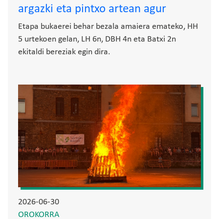
argazki eta pintxo artean agur
Etapa bukaerei behar bezala amaiera emateko, HH
5 urtekoen gelan, LH 6n, DBH 4n eta Batxi 2n
ekitaldi bereziak egin dira.
Irudia
2026-06-30
OROKORRA