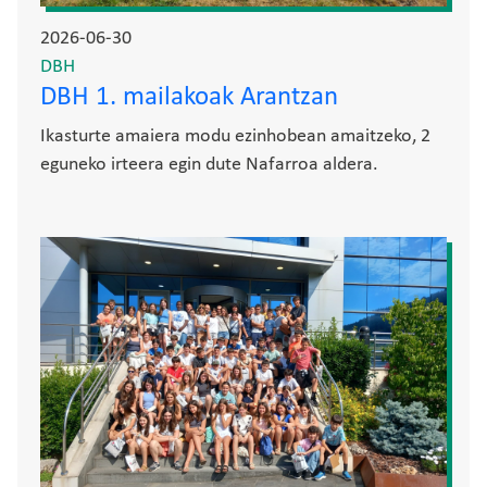
2026-06-30
DBH
DBH 1. mailakoak Arantzan
Ikasturte amaiera modu ezinhobean amaitzeko, 2
eguneko irteera egin dute Nafarroa aldera.
Irudia