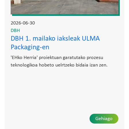
2026-06-30
DBH
DBH 1. mailako iaksleak ULMA
Packaging-en
'EHko Herria' proiektuan garatutako prozesu
teknologikoa hobeto uelrtzeko bidaia izan zen.
Gehiago