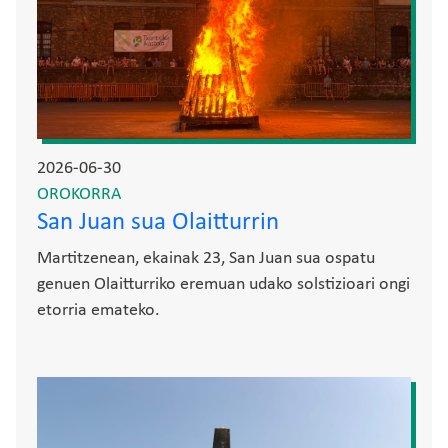
2026-06-30
OROKORRA
San Juan sua Olaitturrin
Martitzenean, ekainak 23, San Juan sua ospatu
genuen Olaitturriko eremuan udako solstizioari ongi
etorria emateko.
Irudia