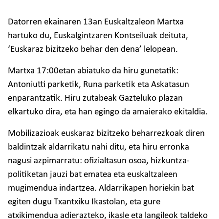
Datorren ekainaren 13an Euskaltzaleon Martxa
hartuko du, Euskalgintzaren Kontseiluak deituta,
‘Euskaraz bizitzeko behar den dena’ lelopean.
Martxa 17:00etan abiatuko da hiru gunetatik:
Antoniutti parketik, Runa parketik eta Askatasun
enparantzatik. Hiru zutabeak Gazteluko plazan
elkartuko dira, eta han egingo da amaierako ekitaldia.
Mobilizazioak euskaraz bizitzeko beharrezkoak diren
baldintzak aldarrikatu nahi ditu, eta hiru erronka
nagusi azpimarratu: ofizialtasun osoa, hizkuntza-
politiketan jauzi bat ematea eta euskaltzaleen
mugimendua indartzea. Aldarrikapen horiekin bat
egiten dugu Txantxiku Ikastolan, eta gure
atxikimendua adierazteko, ikasle eta langileok taldeko