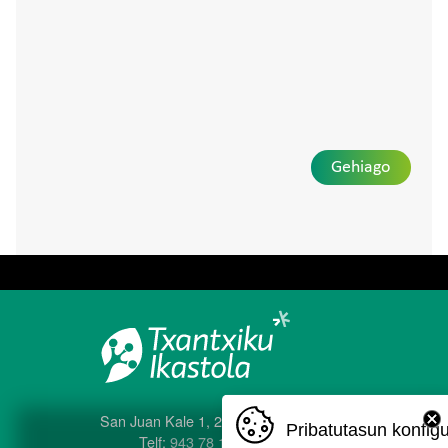
Gehiago
San Juan Kale 1, 20560 Oñati
Pribatutasun konfig
Telf:
943 78 12 04