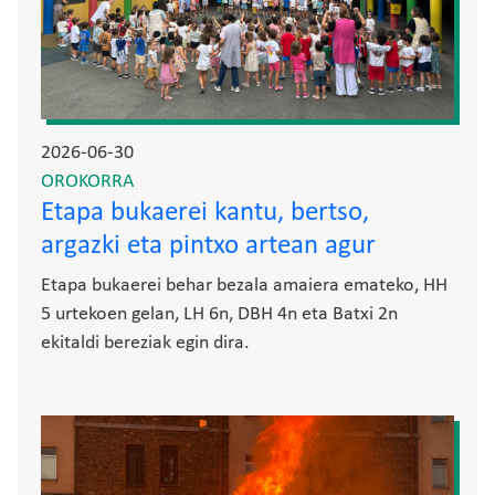
2026-06-30
OROKORRA
Etapa bukaerei kantu, bertso,
argazki eta pintxo artean agur
Etapa bukaerei behar bezala amaiera emateko, HH
5 urtekoen gelan, LH 6n, DBH 4n eta Batxi 2n
ekitaldi bereziak egin dira.
Irudia