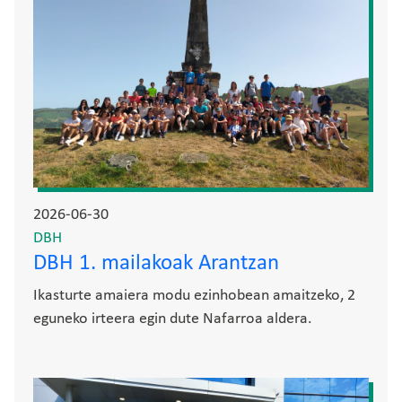
2026-06-30
DBH
DBH 1. mailakoak Arantzan
Ikasturte amaiera modu ezinhobean amaitzeko, 2
eguneko irteera egin dute Nafarroa aldera.
Irudia