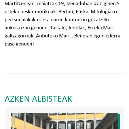
Martitzenean, maiatzak 19, Izenaduban izan ginen 5
urteko neska-mutikoak. Bertan, Euskal Mitologiako
pertsonaiak ikusi eta euren kontuekin gozatzeko
aukera izan genuen: Tartalo, Jentilak, Erreka Mari,
galtzagorriak, Anbotoko Mari… Benetan egun ederra
pasa genuen!
AZKEN ALBISTEAK
Irudia