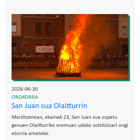
Irudia
2026-06-30
OROKORRA
San Juan sua Olaitturrin
Martitzenean, ekainak 23, San Juan sua ospatu
genuen Olaitturriko eremuan udako solstizioari ongi
etorria emateko.