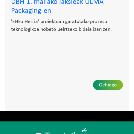
DBH 1. mailako iaksleak ULMA
Packaging-en
'EHko Herria' proiektuan garatutako prozesu
teknologikoa hobeto uelrtzeko bidaia izan zen.
Gehiago