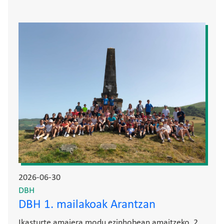
Irudia
2026-06-30
DBH
DBH 1. mailakoak Arantzan
Ikasturte amaiera modu ezinhobean amaitzeko, 2