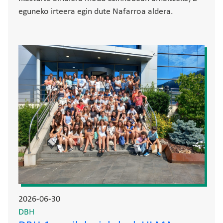
eguneko irteera egin dute Nafarroa aldera.
Irudia
2026-06-30
DBH