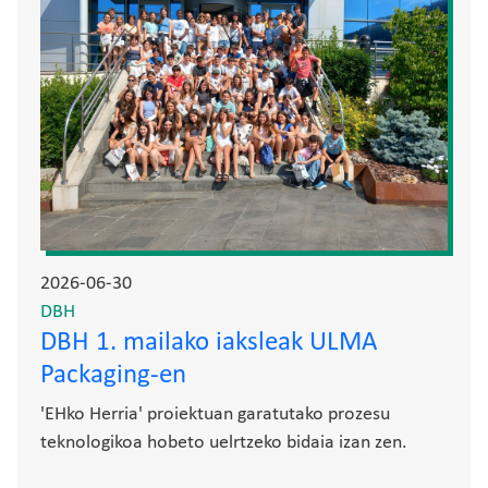
2026-06-30
DBH
DBH 1. mailako iaksleak ULMA
Packaging-en
'EHko Herria' proiektuan garatutako prozesu
teknologikoa hobeto uelrtzeko bidaia izan zen.