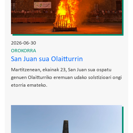
2026-06-30
OROKORRA
San Juan sua Olaitturrin
Martitzenean, ekainak 23, San Juan sua ospatu
genuen Olaitturriko eremuan udako solstizioari ongi
etorria emateko.
Irudia