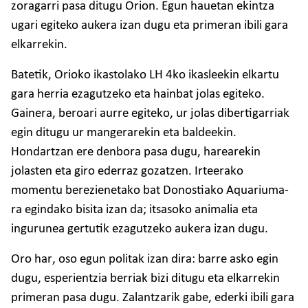
zoragarri pasa ditugu Orion. Egun hauetan ekintza
ugari egiteko aukera izan dugu eta primeran ibili gara
elkarrekin.
Batetik, Orioko ikastolako LH 4ko ikasleekin elkartu
gara herria ezagutzeko eta hainbat jolas egiteko.
Gainera, beroari aurre egiteko, ur jolas dibertigarriak
egin ditugu ur mangerarekin eta baldeekin.
Hondartzan ere denbora pasa dugu, harearekin
jolasten eta giro ederraz gozatzen.
Irteerako
momentu berezienetako bat Donostiako Aquariuma-
ra egindako bisita izan da; itsasoko animalia eta
ingurunea gertutik ezagutzeko aukera izan dugu.
Oro har, oso egun politak izan dira: barre asko egin
dugu, esperientzia berriak bizi ditugu eta elkarrekin
primeran pasa dugu. Zalantzarik gabe, ederki ibili gara