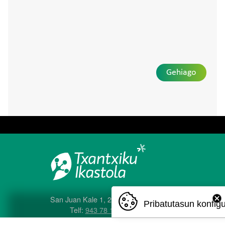
Gehiago
San Juan Kale 1, 20560 Oñati
Pribatutasun konfig
Telf:
943 78 12 04
e-posta:
txantxiku@ikastola.eus