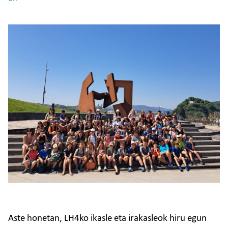
Irudia
Aste honetan, LH4ko ikasle eta irakasleok hiru egun