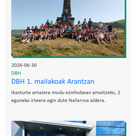
2026-06-30
DBH
DBH 1. mailakoak Arantzan
Ikasturte amaiera modu ezinhobean amaitzeko, 2
eguneko irteera egin dute Nafarroa aldera.
Irudia