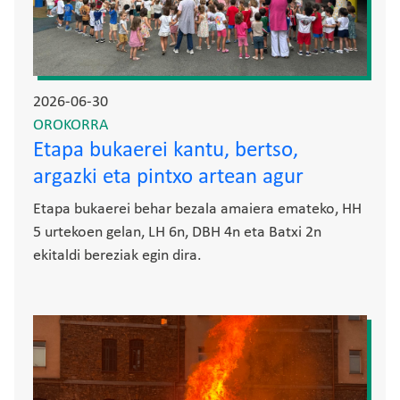
2026-06-30
OROKORRA
Etapa bukaerei kantu, bertso,
argazki eta pintxo artean agur
Etapa bukaerei behar bezala amaiera emateko, HH
5 urtekoen gelan, LH 6n, DBH 4n eta Batxi 2n
ekitaldi bereziak egin dira.
Irudia