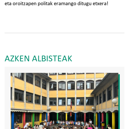
eta oroitzapen politak eramango ditugu etxera!
AZKEN ALBISTEAK
Irudia