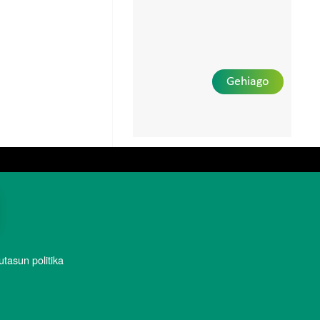
Gehiago
utasun politika