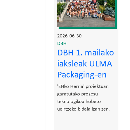
2026-06-30
DBH
DBH 1. mailako
iaksleak ULMA
Packaging-en
'EHko Herria' proiektuan
garatutako prozesu
teknologikoa hobeto
uelrtzeko bidaia izan zen.