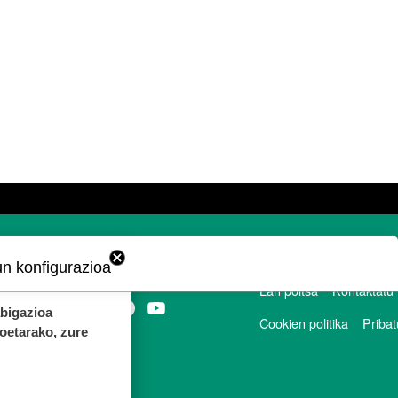
un konfigurazioa
ORRI-OINA
Lan poltsa
Kontaktatu
TESTU-LEGALAK
abigazioa
Cookien politika
Pribat
koetarako, zure