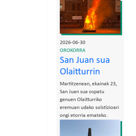
Irudia
2026-06-30
OROKORRA
San Juan sua
Olaitturrin
Martitzenean, ekainak 23,
San Juan sua ospatu
genuen Olaitturriko
eremuan udako solstizioari
ongi etorria emateko.
Irudia