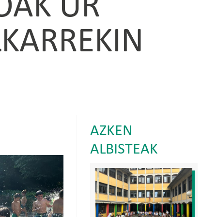
KOAK UR
LKARREKIN
AZKEN
ALBISTEAK
Irudia