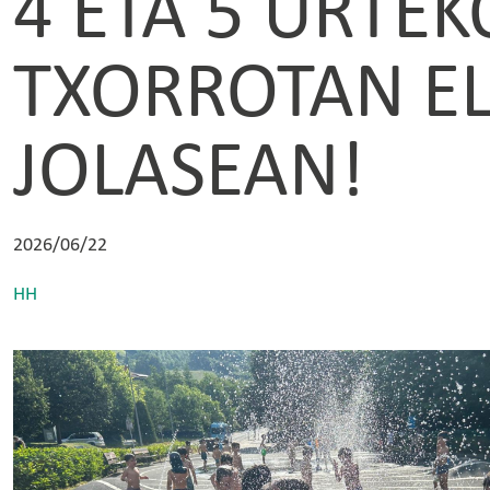
4 ETA 5 URTE
TXORROTAN E
JOLASEAN!
2026/06/22
HH
Irudia