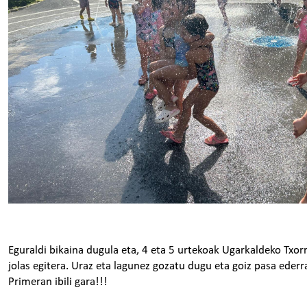
Eguraldi bikaina dugula eta, 4 eta 5 urtekoak Ugarkaldeko Txor
jolas egitera. Uraz eta lagunez gozatu dugu eta goiz pasa ederr
Primeran ibili gara!!!