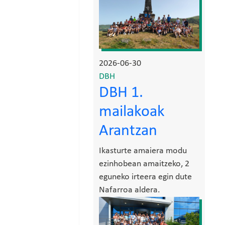
2026-06-30
DBH
DBH 1.
mailakoak
Arantzan
Ikasturte amaiera modu
ezinhobean amaitzeko, 2
eguneko irteera egin dute
Nafarroa aldera.
Irudia