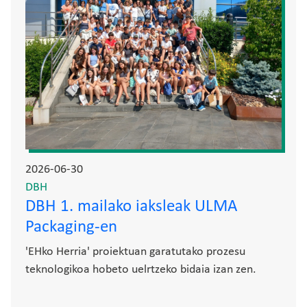
2026-06-30
DBH
DBH 1. mailako iaksleak ULMA
Packaging-en
'EHko Herria' proiektuan garatutako prozesu
teknologikoa hobeto uelrtzeko bidaia izan zen.