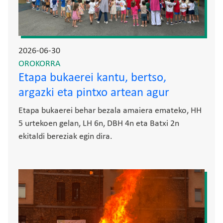
2026-06-30
OROKORRA
Etapa bukaerei kantu, bertso,
argazki eta pintxo artean agur
Etapa bukaerei behar bezala amaiera emateko, HH
5 urtekoen gelan, LH 6n, DBH 4n eta Batxi 2n
ekitaldi bereziak egin dira.
Irudia