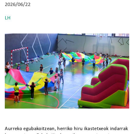
2026/06/22
LH
Irudia
Aurreko egubakoitzean, herriko hiru ikastetxeok indarrak