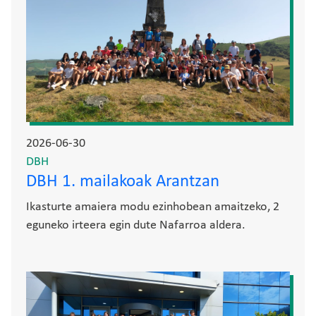
2026-06-30
DBH
DBH 1. mailakoak Arantzan
Ikasturte amaiera modu ezinhobean amaitzeko, 2
eguneko irteera egin dute Nafarroa aldera.
Irudia