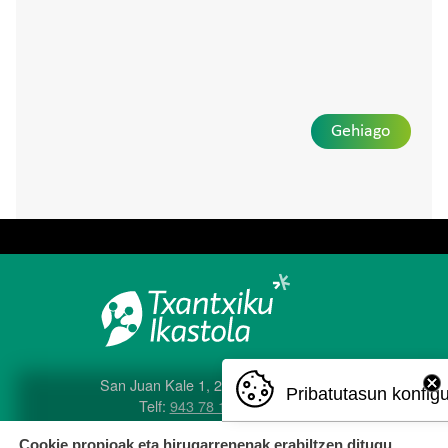
Gehiago
San Juan Kale 1, 20560 Oñati
Pribatutasun konfig
Telf:
943 78 12 04
e-posta:
txantxiku@ikastola.eus
Cookie propioak eta hirugarrenenak erabiltzen ditugu