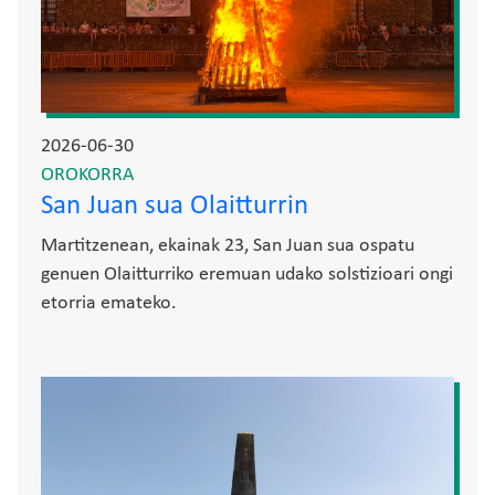
2026-06-30
OROKORRA
San Juan sua Olaitturrin
Martitzenean, ekainak 23, San Juan sua ospatu
genuen Olaitturriko eremuan udako solstizioari ongi
etorria emateko.
Irudia