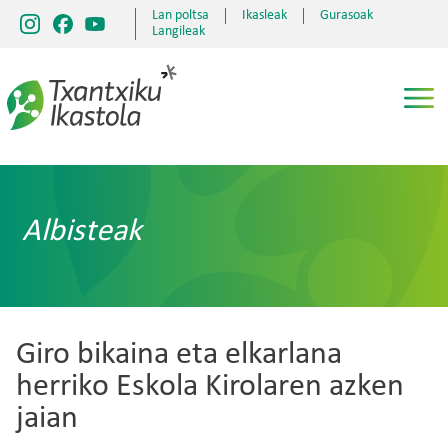
Skip to main content
Lan poltsa
Ikasleak
Gurasoak
goiburukomenua
Langileak
Albisteak
Giro bikaina eta elkarlana
herriko Eskola Kirolaren azken
jaian