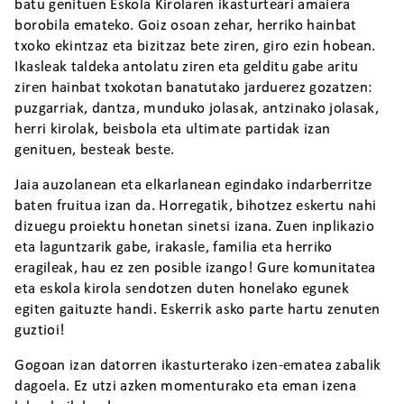
batu genituen Eskola Kirolaren ikasturteari amaiera
borobila emateko. Goiz osoan zehar, herriko hainbat
txoko ekintzaz eta bizitzaz bete ziren, giro ezin hobean.
Ikasleak taldeka antolatu ziren eta gelditu gabe aritu
ziren hainbat txokotan banatutako jarduerez gozatzen:
puzgarriak, dantza, munduko jolasak, antzinako jolasak,
herri kirolak, beisbola eta ultimate partidak izan
genituen, besteak beste.
Jaia auzolanean eta elkarlanean egindako indarberritze
baten fruitua izan da. Horregatik, bihotzez eskertu nahi
dizuegu proiektu honetan sinetsi izana. Zuen inplikazio
eta laguntzarik gabe, irakasle, familia eta herriko
eragileak, hau ez zen posible izango! Gure komunitatea
eta eskola kirola sendotzen duten honelako egunek
egiten gaituzte handi. Eskerrik asko parte hartu zenuten
guztioi!
Gogoan izan datorren ikasturterako izen-ematea zabalik
dagoela. Ez utzi azken momenturako eta eman izena