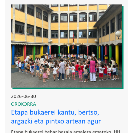
Irudia
2026-06-30
OROKORRA
Etapa bukaerei kantu, bertso,
argazki eta pintxo artean agur
Etapa bukaerei behar bezala amaiera emateko, HH