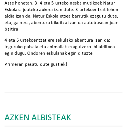
Aste honetan, 3, 4 eta 5 urteko neska mutikoek Natur
Eskolara joateko aukera izan dute. 3 urtekoentzat lehen
aldia izan da, Natur Eskola etxea barrutik ezagutu dute,
eta, gainera, abentura bikoitza izan da autobusean joan
baitira!
4 eta 5 urtekoentzat ere sekulako abentura izan da:
inguruko paisaia eta animaliak ezagutzeko ibilalditxoa
egin dugu. Ondoren eskulanak egin dituzte.
Primeran pasatu dute guztiek!
AZKEN ALBISTEAK