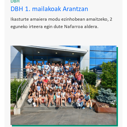
DBH
DBH 1. mailakoak Arantzan
Ikasturte amaiera modu ezinhobean amaitzeko, 2
eguneko irteera egin dute Nafarroa aldera.
Irudia