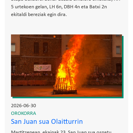
5 urtekoen gelan, LH 6n, DBH 4n eta Batxi 2n
ekitaldi bereziak egin dira.
Irudia
2026-06-30
OROKORRA
San Juan sua Olaitturrin
Martitzenean, ekainak 23, San Juan sua ospatu