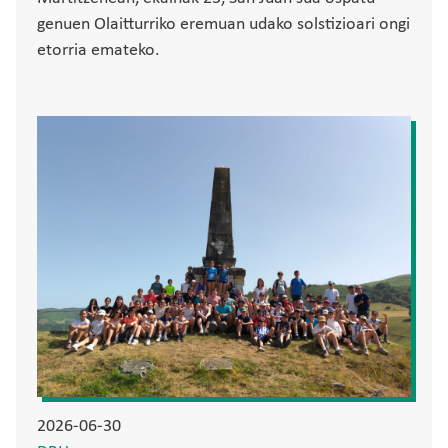
genuen Olaitturriko eremuan udako solstizioari ongi
etorria emateko.
Irudia
2026-06-30