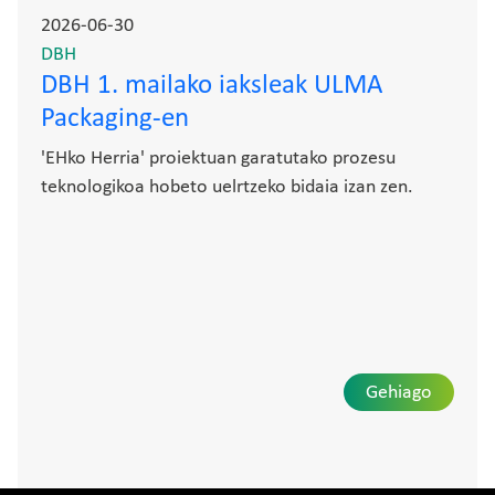
2026-06-30
DBH
DBH 1. mailako iaksleak ULMA
Packaging-en
'EHko Herria' proiektuan garatutako prozesu
teknologikoa hobeto uelrtzeko bidaia izan zen.
Gehiago