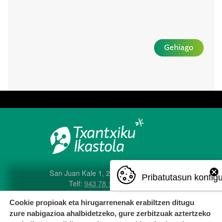
Gehiago
San Juan Kale 1, 20560 Oñati
Pribatutasun konfig
Telf:
943 78 12 04
e-posta:
txantxiku@ikastola.eus
Cookie propioak eta hirugarrenenak erabiltzen ditugu
zure nabigazioa ahalbidetzeko, gure zerbitzuak aztertzeko