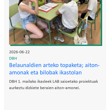
2026-06-22
DBH
Belaunaldien arteko topaketa; aiton-
amonak eta bilobak ikastolan
DBH 1. mailako ikasleek LAB saioetako proiektuak
aurkeztu dizkiete beraien aiton-amonei.