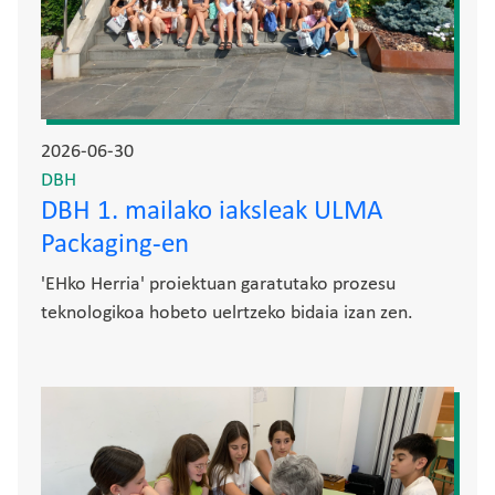
2026-06-30
DBH
DBH 1. mailako iaksleak ULMA
Packaging-en
'EHko Herria' proiektuan garatutako prozesu
teknologikoa hobeto uelrtzeko bidaia izan zen.
Irudia