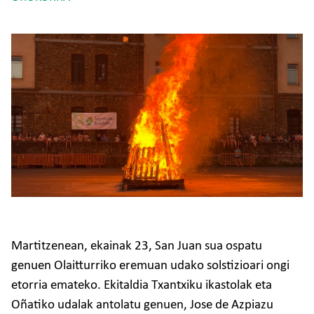
Irudia
Martitzenean, ekainak 23, San Juan sua ospatu
genuen Olaitturriko eremuan udako solstizioari ongi
etorria emateko. Ekitaldia Txantxiku ikastolak eta
Oñatiko udalak antolatu genuen, Jose de Azpiazu