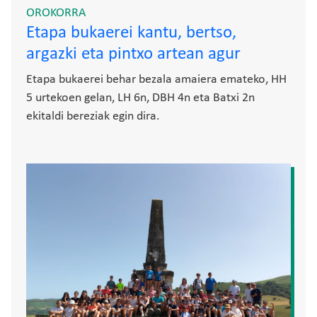
OROKORRA
Etapa bukaerei kantu, bertso,
argazki eta pintxo artean agur
Etapa bukaerei behar bezala amaiera emateko, HH
5 urtekoen gelan, LH 6n, DBH 4n eta Batxi 2n
ekitaldi bereziak egin dira.
Irudia