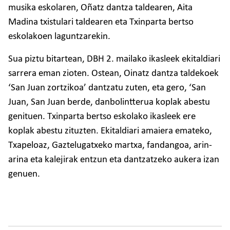
musika eskolaren, Oñatz dantza taldearen, Aita
Madina txistulari taldearen eta Txinparta bertso
eskolakoen laguntzarekin.
Sua piztu bitartean, DBH 2. mailako ikasleek ekitaldiari
sarrera eman zioten. Ostean, Oinatz dantza taldekoek
‘San Juan zortzikoa’ dantzatu zuten, eta gero, ‘San
Juan, San Juan berde, danbolintterua koplak abestu
genituen. Txinparta bertso eskolako ikasleek ere
koplak abestu zituzten. Ekitaldiari amaiera emateko,
Txapeloaz, Gaztelugatxeko martxa, fandangoa, arin-
arina eta kalejirak entzun eta dantzatzeko aukera izan
genuen.