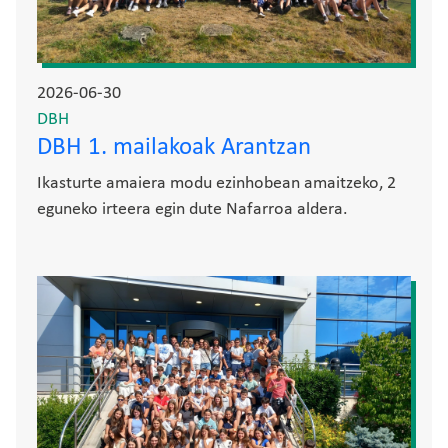
2026-06-30
DBH
DBH 1. mailakoak Arantzan
Ikasturte amaiera modu ezinhobean amaitzeko, 2
eguneko irteera egin dute Nafarroa aldera.
Irudia